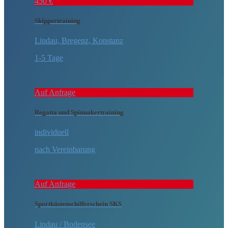
450 €
Skippertraining
Lindau, Bregenz, Konstanz
1-5 Tage
Auf Anfrage
Regatta und Spinnakertraining
individuell
nach Vereinbarung
Auf Anfrage
Sportküstenschifferschein SKS
Lindau / Bodensee