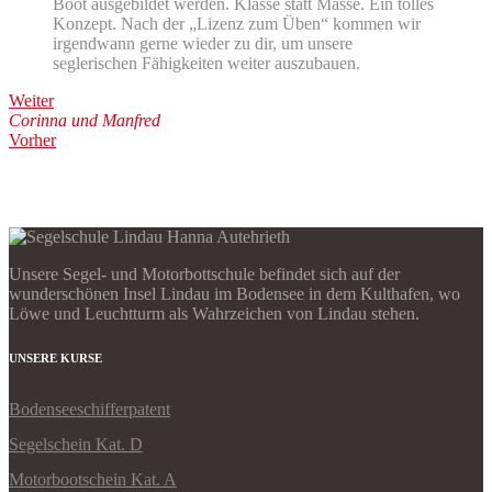
Boot ausgebildet werden. Klasse statt Masse. Ein tolles
Konzept. Nach der „Lizenz zum Üben“ kommen wir
irgendwann gerne wieder zu dir, um unsere
seglerischen Fähigkeiten weiter auszubauen.
Weiter
Corinna und Manfred
Vorher
Unsere Segel- und Motorbottschule befindet sich auf der
wunderschönen Insel Lindau im Bodensee in dem Kulthafen, wo
Löwe und Leuchtturm als Wahrzeichen von Lindau stehen.
UNSERE KURSE
Bodenseeschifferpatent
Segelschein Kat. D
Motorbootschein Kat. A