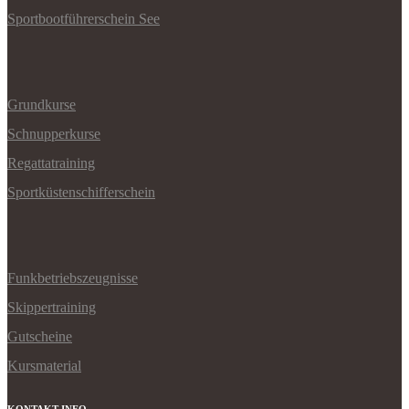
Sportbootführerschein See
Grundkurse
Schnupperkurse
Regattatraining
Sportküstenschifferschein
Funkbetriebszeugnisse
Skippertraining
Gutscheine
Kursmaterial
KONTAKT INFO