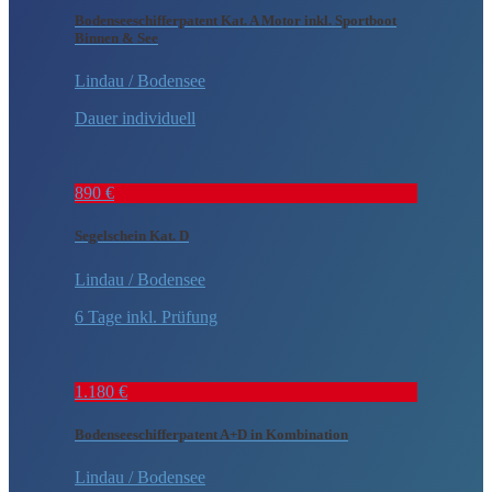
Bodenseeschifferpatent Kat. A Motor inkl. Sportboot
Binnen & See
Lindau / Bodensee
Dauer individuell
890 €
Segelschein Kat. D
Lindau / Bodensee
6 Tage inkl. Prüfung
1.180 €
Bodenseeschifferpatent A+D in Kombination
Lindau / Bodensee