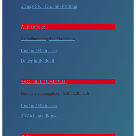
6 Tage Sa. - Do. inkl Prüfung
Auf Anfrage
Grundkurse Segeln / Motorboot
Lindau / Bodensee
Dauer individuell
SRC 290 € / UBI 190 €
Funkbetriebszeugnisse – SRC, LRC, UBI
Lindau / Bodensee
2 Wochenendkurse