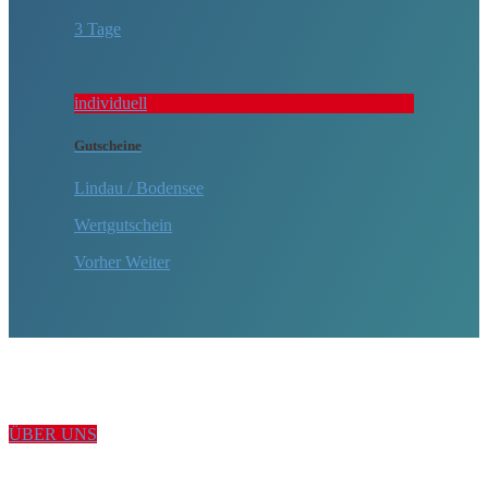
3 Tage
individuell
Gutscheine
Lindau / Bodensee
Wertgutschein
Vorher
Weiter
ÜBER UNS