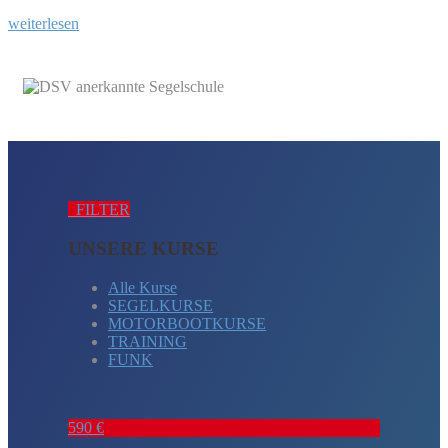
weiterlesen
FILTER
UNSERE KURSE
Alle Kurse
SEGELKURSE
MOTORBOOTKURSE
TRAINING
FUNK
590 €