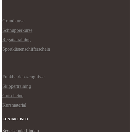
Grundkurse
Schnupperkurse
Regattatraining
Sportküstenschifferschein
Funkbetriebszeugnisse
Skippertraining
Gutscheine
Kursmaterial
KONTAKT INFO
Segelschule Lindau