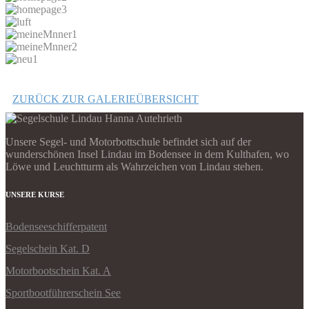
ZURÜCK ZUR GALERIEÜBERSICHT
Unsere Segel- und Motorbottschule befindet sich auf der
wunderschönen Insel Lindau im Bodensee in dem Kulthafen, wo
Löwe und Leuchtturm als Wahrzeichen von Lindau stehen.
UNSERE KURSE
Bodenseeschifferpatent
Segelschein Kat. D
Motorbootschein Kat. A
Sportbootführerschein See