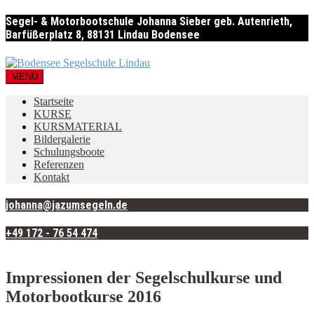
Segel- & Motorbootschule Johanna Sieber geb. Autenrieth,
Barfüßerplatz 8, 88131 Lindau Bodensee
MENÜ
Startseite
KURSE
KURSMATERIAL
Bildergalerie
Schulungsboote
Referenzen
Kontakt
johanna@jazumsegeln.de
+49 172 - 76 54 474
Impressionen der Segelschulkurse und
Motorbootkurse 2016