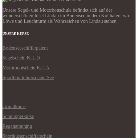
Unsere Segel- und Motorbottschule befindet sich auf der
wunderschönen Insel Lindau im Bodensee in dem Kulthafen, wo
Löwe und Leuchtturm als Wahrzeichen von Lindau stehen.
UNSERE KURSE
Bodenseeschifferpatent
Segelschein Kat. D
Motorbootschein Kat. A
Sportbootführerschein See
Grundkurse
Schnupperkurse
Regattatraining
Sportküstenschifferschein