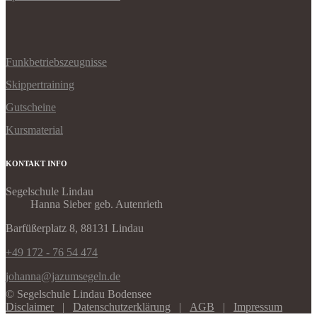
Funkbetriebszeugnisse
Skippertraining
Gutscheine
Kursmaterial
KONTAKT INFO
Segelschule Lindau
Hanna Sieber geb. Autenrieth
Barfüßerplatz 8, 88131 Lindau
+49 172 - 76 54 474
johanna@jazumsegeln.de
© Segelschule Lindau Bodensee
Disclaimer
|
Datenschutzerklärung
|
AGB
|
Impressum