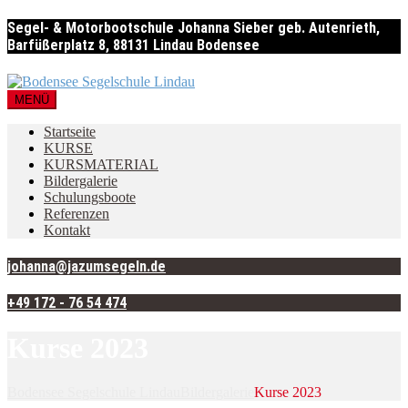
Segel- & Motorbootschule Johanna Sieber geb. Autenrieth,
Barfüßerplatz 8, 88131 Lindau Bodensee
MENÜ
Startseite
KURSE
KURSMATERIAL
Bildergalerie
Schulungsboote
Referenzen
Kontakt
johanna@jazumsegeln.de
+49 172 - 76 54 474
Kurse 2023
Bodensee Segelschule Lindau
Bildergalerie
Kurse 2023